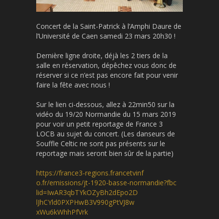
Concert de la Saint-Patrick à l’Amphi Daure de
l’Université de Caen samedi 23 mars 20h30 !
Dernière ligne droite, déjà les 2 tiers de la
salle en réservation, dépêchez vous donc de
réserver si ce n’est pas encore fait pour venir
faire la fête avec nous !
Sur le lien ci-dessous, allez à 22min50 sur la
vidéo du 19/20 Normandie du 15 mars 2019
pour voir un petit reportage de France 3
LOCB au sujet du concert. (Les danseurs de
Souffle Celtic ne sont pas présents sur le
reportage mais seront bien sûr de la partie)
https://
france3-regions.francetvinf
o.fr/emissions/
jt-1920-basse-normandie?fbc
lid=IwAR3qbTYkOZyBh2dEpo2D
lJhCYld0PXPHwB3V990gPtVJ8w
xWu6kWhhPfVrk