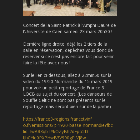
Concert de la Saint-Patrick à l’Amphi Daure de
l’Université de Caen samedi 23 mars 20h30 !
Dernière ligne droite, déjà les 2 tiers de la
salle en réservation, dépêchez vous donc de
réserver si ce n’est pas encore fait pour venir
faire la fête avec nous !
Sur le lien ci-dessous, allez à 22min50 sur la
vidéo du 19/20 Normandie du 15 mars 2019
pour voir un petit reportage de France 3
LOCB au sujet du concert. (Les danseurs de
Souffle Celtic ne sont pas présents sur le
reportage mais seront bien sûr de la partie)
https://
france3-regions.francetvinf
o.fr/emissions/
jt-1920-basse-normandie?fbc
lid=IwAR3qbTYkOZyBh2dEpo2D
lJhCYld0PXPHwB3V990gPtVJ8w