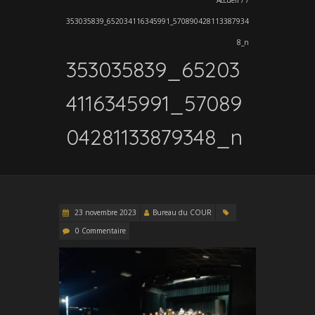
353035839_652034116345991_570890428113387934
8_n
353035839_65203
4116345991_57089
04281133879348_n
23 novembre 2023
Bureau du COUR
0 Commentaire