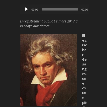
Lecteur
00:00
00:00
audio
Enregistrement public 19 mars 2017 à
l’Abbaye aux dames
El
eg
isc
he
r
Ge
sa
ng
est
un
e
co
urt
e
piè