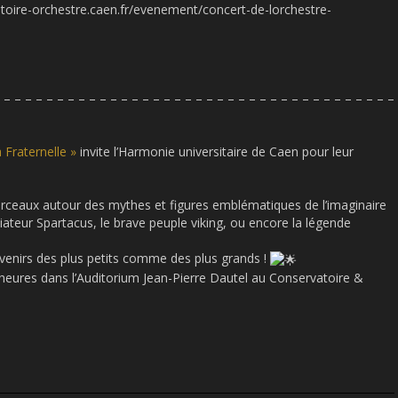
rvatoire-orchestre.caen.fr/evenement/concert-de-lorchestre-
 – – – – – – – – – – – – – – – – – – – – – – – – – – – – – – – – – – – – –
Fraternelle »
invite l’Harmonie universitaire de Caen pour leur
rceaux autour des mythes et figures emblématiques de l’imaginaire
adiateur Spartacus, le brave peuple viking, ou encore la légende
uvenirs des plus petits comme des plus grands !
eures dans l’Auditorium Jean-Pierre Dautel au Conservatoire &