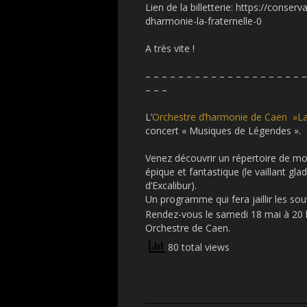
Lien de la billetterie: https://conse
dharmonie-la-fraternelle-0
A très vite !
– – – – – – – – – – – – – – – – – – – –
– – –
L’
Orchestre d’harmonie de Caen »La 
concert « Musiques de Légendes ».
Venez découvrir un répertoire de mo
épique et fantastique (le vaillant gl
d’Excalibur).
Un programme qui fera jaillir les so
Rendez-vous le samedi 18 mai à 20 h
Orchestre de Caen.
80 total views